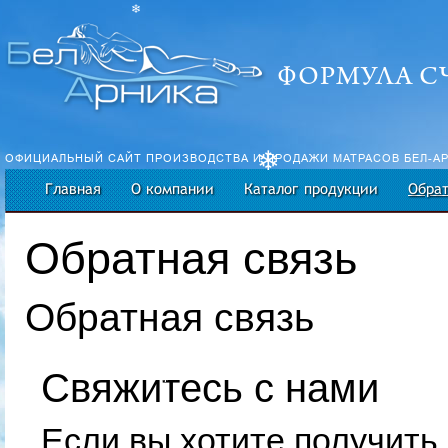
❄
ФОРМУЛА С
ОФИЦИАЛЬНЫЙ САЙТ ПРОИЗВОДСТВА И ПРОДАЖИ МАТРАСОВ БЕЛ-АРН
❄
Главная
О компании
Каталог продукции
Обрат
Обратная связь
Обратная связь
­Свяжитесь с нами
❄
Если вы хотите получит